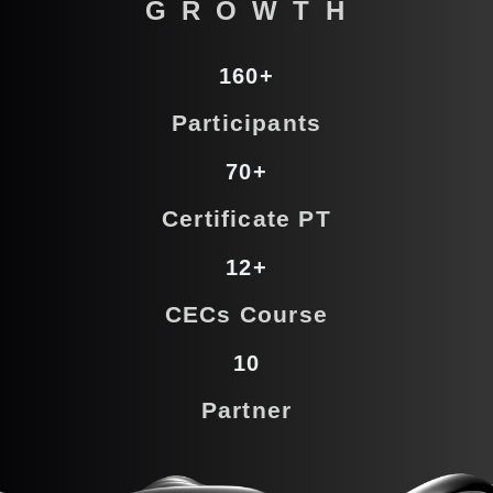
G R O W T H
160+
Participants
70+
Certificate PT
12+
CECs Course
10
Partner