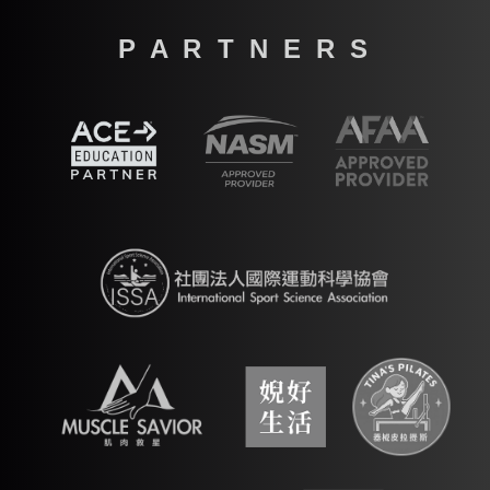
P A R T N E R S