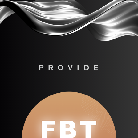
P R O V I D E