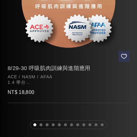
8/29-30 呼吸肌肉訓練與進階應用
ACE / NASM / AFAA
1.4 學分
日期：8/29-30
NT$ 18,800
時間：9:30-17:30（午休1H）
1
2
3
4
5
6
7
8
9
10
11
12