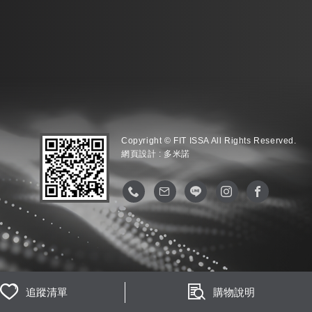
Copyright © FIT ISSA All Rights Reserved.
網頁設計 :
多米諾
追蹤清單
購物說明
m
已依政府規範投保公共意外責任險
本場館培訓課程期限皆為3