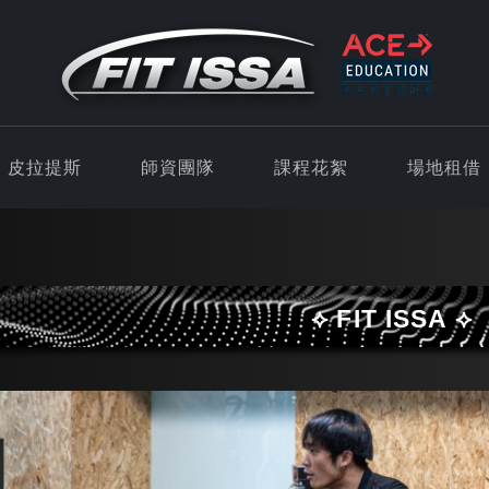
皮拉提斯
師資團隊
課程花絮
場地租借
⟡ FIT ISSA ⟡