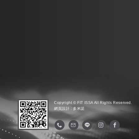
Copyright © FIT ISSA All Rights Reserved.
網頁設計 :
多米諾