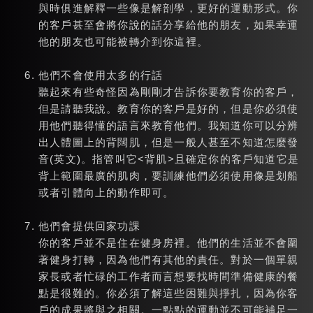
與時俱進解釋一些像是解剖學，更好的運動形式。你
的客戶甚至會將你說的話分享給他的朋友，如果幸運
他的朋友也可能被轉介到你這裡。
他們不會使用太多的行話
聽起來有些奇怪因為剛剛才告訴你要教育你的客戶，
但是請聽我說。教育你的客戶是好的，但是你必須使
用他們聽得懂的語言來教育他們。我知道你可以分辨
出人體圖上的背闊肌，但是一般人甚至不知道怎麼發
音(英文)。指管叫它<背肌>且確定你的客戶知道它是
背上範圍最廣的肌肉，要訓練他們必須使用像是划船
或者引體向上的動作即可。
他們會提供回家功課
你的客戶並不是住在健身房裡。他們的生活並不會圍
著健身打轉，因為他們有其他的責任。對於一個單親
家長或者忙碌的工作者而言想要找時間準備健康的餐
點是很難的。你必須了解這些困難與掙扎，因為你客
戶的成果將與之相關。一點點的運動並不可能補足一