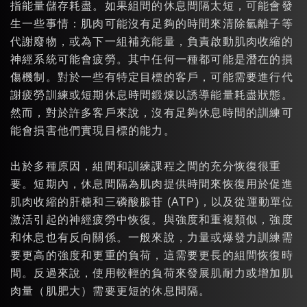
指能量儲存耗盡。如果組間的休息間隔太短，可能會發
生一些事情：肌肉可能沒有足夠的時間來清除氫離子等
代謝廢物，或為下一組補充能量，負責啟動肌肉收縮的
神經系統可能會疲勞。其中任何一種都可能是潛在的損
傷機制。對於一些有特定目標的客戶，可能需要進行代
謝疲勞訓練或短期休息時間鍛煉以誘導能量耗盡狀態。
然而，對於許多客戶來說，沒有足夠休息時間的訓練可
能會損害他們實現目標的能力。
出於多種原因，組間和訓練課程之間的充分恢復很重
要。短期內，休息間隔為肌肉提供時間來恢復用於促進
肌肉收縮的肝糖和三磷酸腺苷 (ATP)，以及從運動單位
激活引起的神經疲勞中恢復。與強度和重複類似，強度
和休息也有反向關係。一般來說，力量或爆發力訓練需
要更高的強度和更重的負荷，這需要更長的組間恢復時
間。反過來說，使用較輕的負荷來發展肌耐力或增加肌
肉量（肌肥大）需要更短的休息間隔。