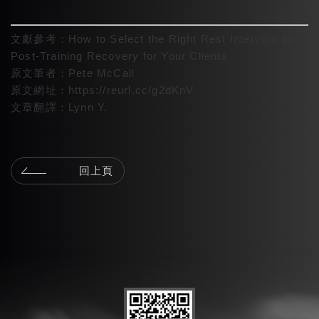
文獻參考：How to Select the Right Rest Intervals and
Post-Training Recovery for Your Clients
原文筆者：
Pete McCall
原文網址：
https://reurl.cc/g2dKnV
文章翻譯：
Lynn Y.
回上頁