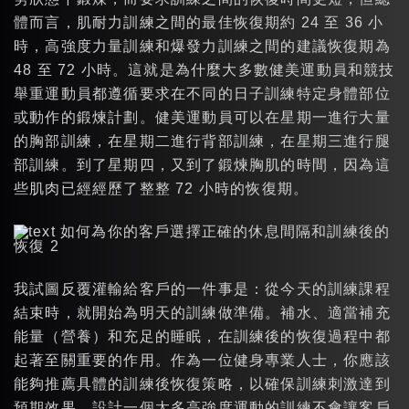
體而言，肌耐力訓練之間的最佳恢復期約 24 至 36 小
時，高強度力量訓練和爆發力訓練之間的建議恢復期為
48 至 72 小時。這就是為什麼大多數健美運動員和競技
舉重運動員都遵循要求在不同的日子訓練特定身體部位
或動作的鍛煉計劃。健美運動員可以在星期一進行大量
的胸部訓練，在星期二進行背部訓練，在星期三進行腿
部訓練。到了星期四，又到了鍛煉胸肌的時間，因為這
些肌肉已經經歷了整整 72 小時的恢復期。
我試圖反覆灌輸給客戶的一件事是：從今天的訓練課程
結束時，就開始為明天的訓練做準備。補水、適當補充
能量（營養）和充足的睡眠，在訓練後的恢復過程中都
起著至關重要的作用。作為一位健身專業人士，你應該
能夠推薦具體的訓練後恢復策略，以確保訓練刺激達到
預期效果。設計一個太多高強度運動的訓練不會讓客戶